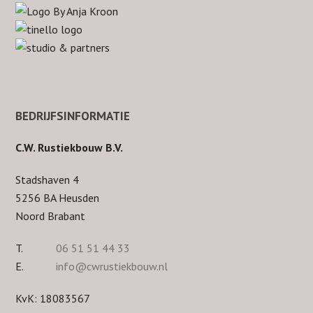
BEDRIJFSINFORMATIE
C.W. Rustiekbouw B.V.
Stadshaven 4
5256 BA Heusden
Noord Brabant
T.
06 51 51 44 33
E.
info@cwrustiekbouw.nl
KvK: 18083567