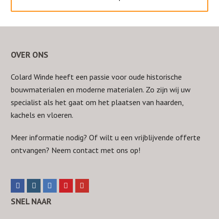
OVER ONS
Colard Winde heeft een passie voor oude historische
bouwmaterialen en moderne materialen. Zo zijn wij uw
specialist als het gaat om het plaatsen van haarden,
kachels en vloeren.
Meer informatie nodig? Of wilt u een vrijblijvende offerte
ontvangen? Neem
contact
met ons op!
F
I
L
P
Y
a
n
i
i
o
SNEL NAAR
c
s
n
n
u