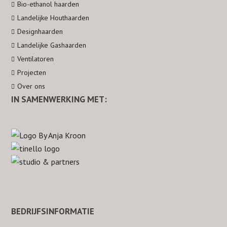
Bio-ethanol haarden
e
t
k
t
t
Landelijke Houthaarden
b
a
e
e
u
Designhaarden
o
g
d
r
b
Landelijke Gashaarden
o
r
I
e
e
Ventilatoren
k
a
n
s
Projecten
m
t
Over ons
IN SAMENWERKING MET:
BEDRIJFSINFORMATIE