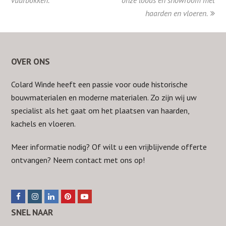
vuurbokken.
onze loods en showroom met
haarden en vloeren.
OVER ONS
Colard Winde heeft een passie voor oude historische
bouwmaterialen en moderne materialen. Zo zijn wij uw
specialist als het gaat om het plaatsen van haarden,
kachels en vloeren.
Meer informatie nodig? Of wilt u een vrijblijvende offerte
ontvangen? Neem
contact
met ons op!
F
I
L
P
Y
a
n
i
i
o
SNEL NAAR
c
s
n
n
u