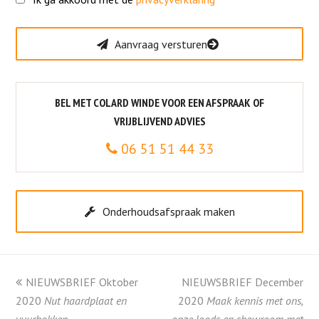
Gelieve dit veld leeg te laten.
Aanvraag versturen
BEL MET COLARD WINDE VOOR EEN AFSPRAAK OF
VRIJBLIJVEND ADVIES
06 51 51 44 33
Onderhoudsafspraak maken
Vorige
NIEUWSBRIEF Oktober
NIEUWSBRIEF December
next
2020
tab:
Nut haardplaat en
2020
post:
Maak kennis met ons,