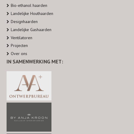
Bio-ethanol haarden
e
t
k
t
t
Landelijke Houthaarden
b
a
e
e
u
Designhaarden
o
g
d
r
b
Landelijke Gashaarden
o
r
I
e
e
Ventilatoren
k
a
n
s
Projecten
m
t
Over ons
IN SAMENWERKING MET: