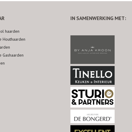
AR
IN SAMENWERKING MET:
nol haarden
ke Houthaarden
arden
ke Gashaarden
ren
n