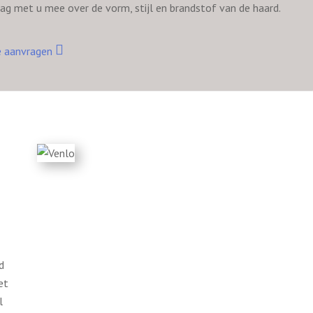
aag met u mee over de vorm, stijl en brandstof van de haard.
e aanvragen
d
et
l