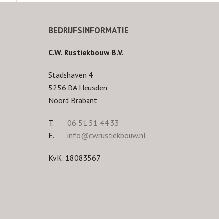
BEDRIJFSINFORMATIE
C.W. Rustiekbouw B.V.
Stadshaven 4
5256 BA Heusden
Noord Brabant
T.
06 51 51 44 33
E.
info@cwrustiekbouw.nl
KvK: 18083567