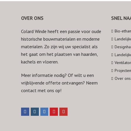
OVER ONS
SNEL NA
Colard Winde heeft een passie voor oude
Bio-etha
historische bouwmaterialen en moderne
Landelij
materialen. Zo zijn wij uw specialist als
Designha
het gaat om het plaatsen van haarden,
Landelij
kachels en vloeren.
Ventilato
Projecte
Meer informatie nodig? Of wilt u een
Over ons
vrijblijvende offerte ontvangen? Neem
contact
met ons op!
F
I
L
P
Y
a
n
i
i
o
c
s
n
n
u