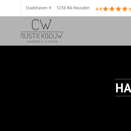
Stadshaven 4 5256 BA Heusden
4.4
HA