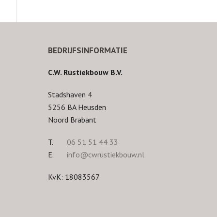
BEDRIJFSINFORMATIE
C.W. Rustiekbouw B.V.
Stadshaven 4
5256 BA Heusden
Noord Brabant
T.
06 51 51 44 33
E.
info@cwrustiekbouw.nl
KvK: 18083567