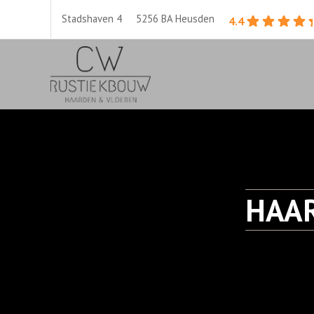
Stadshaven 4 5256 BA Heusden
4.4
HAA