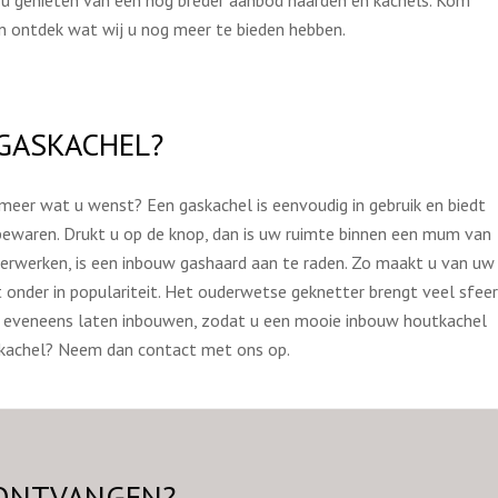
t u genieten van een nog breder aanbod haarden en kachels. Kom
 ontdek wat wij u nog meer te bieden hebben.
 GASKACHEL?
meer wat u wenst? Een gaskachel is eenvoudig in gebruik en biedt
bewaren. Drukt u op de knop, dan is uw ruimte binnen een mum van
 verwerken, is een inbouw gashaard aan te raden. Zo maakt u van uw
 onder in populariteit. Het ouderwetse geknetter brengt veel sfeer
rd eveneens laten inbouwen, zodat u een mooie inbouw houtkachel
wkachel? Neem dan contact met ons op.
 ONTVANGEN?