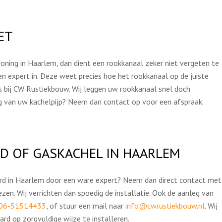
ET
ning in Haarlem, dan dient een rookkanaal zeker niet vergeten te
en expert in. Deze weet precies hoe het rookkanaal op de juiste
s bij CW Rustiekbouw. Wij leggen uw rookkanaal snel doch
eg van uw kachelpijp? Neem dan contact op voor een afspraak.
D OF GASKACHEL IN HAARLEM
aard in Haarlem door een ware expert? Neem dan direct contact met
zen. Wij verrichten dan spoedig de installatie. Ook de aanleg van
06-51514433
, of stuur een mail naar
info@cwrustiekbouw.nl
. Wij
rd op zorgvuldige wijze te installeren.