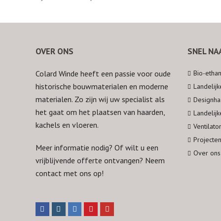
OVER ONS
SNEL NA
Colard Winde heeft een passie voor oude
Bio-etha
historische bouwmaterialen en moderne
Landelij
materialen. Zo zijn wij uw specialist als
Designha
het gaat om het plaatsen van haarden,
Landelij
kachels en vloeren.
Ventilato
Projecte
Meer informatie nodig? Of wilt u een
Over ons
vrijblijvende offerte ontvangen? Neem
contact
met ons op!
F
I
L
P
Y