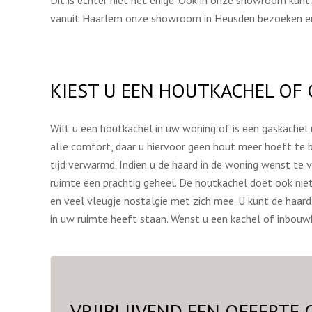
Dit is echter niet het enige. Ook in onze showroom kun
vanuit Haarlem onze showroom in Heusden bezoeken en
KIEST U EEN HOUTKACHEL OF
Wilt u een houtkachel in uw woning of is een gaskachel 
alle comfort, daar u hiervoor geen hout meer hoeft te 
tijd verwarmd. Indien u de haard in de woning wenst te
ruimte een prachtig geheel. De houtkachel doet ook niet
en veel vleugje nostalgie met zich mee. U kunt de haa
in uw ruimte heeft staan. Wenst u een kachel of inbou
VRIJBLIJVEND EEN OFFERTE