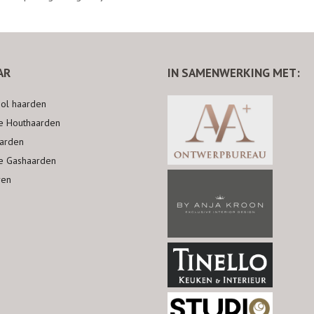
AR
IN SAMENWERKING MET:
nol haarden
ke Houthaarden
arden
ke Gashaarden
ren
n