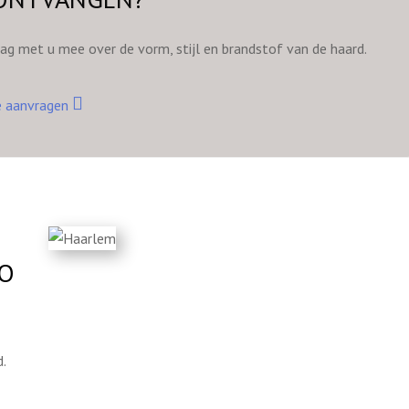
aag met u mee over de vorm, stijl en brandstof van de haard.
e aanvragen
ZO
.