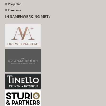
Projecten
m
t
Over ons
IN SAMENWERKING MET: