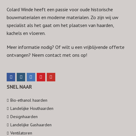
Colard Winde heeft een passie voor oude historische
bouwmaterialen en moderne materialen. Zo zijn wij uw
specialist als het gaat om het plaatsen van haarden,
kachels en vloeren.
Meer informatie nodig? Of wilt u een vrijblijvende offerte
ontvangen? Neem
contact
met ons op!
F
I
L
P
Y
a
n
i
i
o
SNEL NAAR
c
s
n
n
u
Bio-ethanol haarden
e
t
k
t
t
Landelijke Houthaarden
b
a
e
e
u
Designhaarden
o
g
d
r
b
Landelijke Gashaarden
o
r
I
e
e
Ventilatoren
k
a
n
s